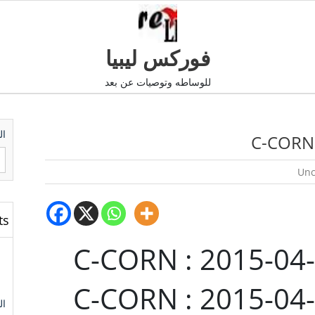
فوركس ليبيا
للوساطه وتوصيات عن بعد
ال
Unc
ts
ال