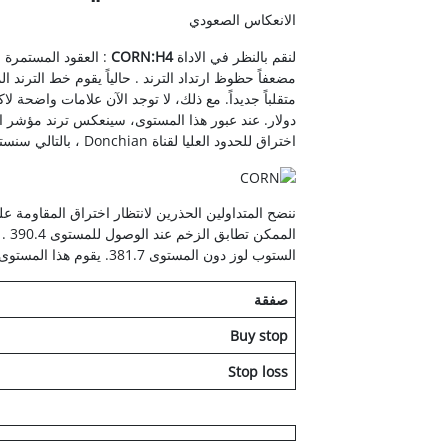
الانعكاس الصعودي
لنقم بالنظر في الاداة
CORN:H4
مضعفاً حظوظ ارتداد الترند . حالياً يقوم خط الترند
اختراق للحدود العليا لقناة Donchian ، بالتالي سنستلم معظم الإشارات التأكيدية لوضع الصفقة .
ننضح المتداولين الحذرين لانتظار اختراق المقاومة
الم
الستوب لوز دون المستوى 381.7. يقوم هذا المستوى باختراق خط الترند و يؤكد من قبل فركتالية بيل وليامز .
صفقة
Buy stop
Stop loss