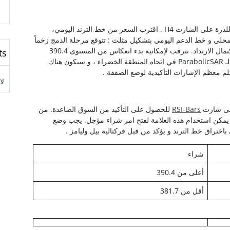
: العقود المستمرة للذرة على الشارت H4 . اقترب السعر من خط الترند اليومي،
 المحلي و خط الدعم اليومي بتشكيل مثلث : تتوقع مرحلة الدمج زخماً
متقلباً جديداً. مع ذلك، لا توجد الآن علامات واضحة لاكتمال الارتداد. نترقب لإمكانية بدء انعكاس من المستوى 390.4
ts
دولار. عند عبور هذا المستوى، سينعكس ترند مؤشر الـ ParabolicSAR في اتجاه المنطقة الخضراء ، و سيكون هناك
لا
 على شارت
RSI-Bars
للحصول على التأكيد من السوق الصاعدة. من
مكن تطابق الزخم عند الوصول للمستوى 390.4 . يمكن استخدام هذه العلامة لفتح امر شراء مؤجل. يجب وضع
شراء
أعلى من 390.4
أقل من 381.7