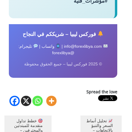
#مؤشرات_فنية
فوركس ليبيا – شريككم في النجاح
info@forexlibya.com |
واتساب |
تليجرام:
@forexlibya
© 2025 فوركس ليبيا – جميع الحقوق محفوظة
Spread the love
تحليل أنماط
خطط تداول
السعر والتنبؤ
متقدمة للمبتدئين
بالاتجاهات –
والمحترفين –