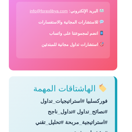
البريد الإلكتروني:
info@forexlibya.com
للاستشارات المجانية والاستفسارات
انضم لمجموعتنا على واتساب
استشارات تداول مجانية للمبتدئين
الهاشتاقات المهمة
فوركسلبيا #استراتيجيات_تداول
#نصائح_تداول #تداول_ناجح
#استراتيجية_مربحة #تحليل_تقني