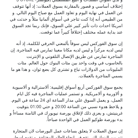
إختلاف أساسي و قصور بالمقارنة بسوق العملات: إذ أنها تتوقف
عن العمل في نهاية اليوم و تعاود العمل مع صباح اليوم التالي. و
من الطبيعي أنه إذا كنت تتاجر في أسواق ألمانيا مثلاٌ و حدثت في
امريكا احداث ذات تأثير كبير علي السوق، فإنك ربما تجد السوق
عند بداية عمله مختلف إختلافاٌ كبيراُ عما توقعت.
إن سوق الفوركس ليس سوقاُ بألمعني الحرفي للكلمة، إذ أنه
ليس لديه مركزاُ و ليس لديه مكانا معينا تمارس فيه المتاجرة. إن
المتاجرة تمارس عن طريق الإتصال التلفوني و الإنترنت
بالحاسوب في وقت واحد بين مئات البنوك حول العالم. مئات
المليونات من الدولارات تباع و تشتري كل بضع ثوان، و هذا هو ما
يسمي المتاجرة بالعملات.
يجمع سوق الفوركس أربع أسواق إقليمية: ألاسترالية و ألاسيوية
و ألاوربية و ألامريكية. و تستمر عمليات المتاجرة فيه كل ايام
العمل، و يعمل السوق علي مدار الساعة اي 24 ساعة في اليوم.
و يلاحظ هدوء نسبي من الساعة 20:00 و حتي 01:00 بتوقيت
غرينيتش، و يعزي ذلك لإغلاق بورصة نيويورك في الثامنة مساءاُ و
بدء بورصة طوكيو العمل في الواحدة صباحاُ.
إن سوق العملات لا يتعلق بساعات عمل البورصات لان المتجارة
تتم بين البنوك التي تقع في انحاء العالم المختلفة. و تقوم اسعار