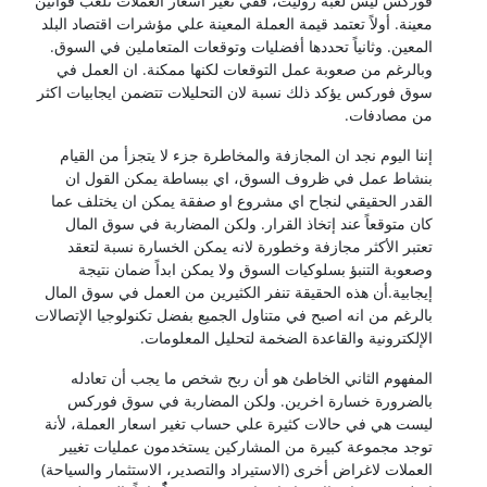
فوركس ليس لعبة روليت، ففي تغير اسعار العملات تلعب قوانين
معينة. أولاً تعتمد قيمة العملة المعينة علي مؤشرات اقتصاد البلد
المعين. وثانياً تحددها أفضليات وتوقعات المتعاملين في السوق.
وبالرغم من صعوبة عمل التوقعات لكنها ممكنة. ان العمل في
سوق فوركس يؤكد ذلك نسبة لان التحليلات تتضمن ايجابيات اكثر
من مصادفات.
إننا اليوم نجد ان المجازفة والمخاطرة جزء لا يتجزأ من القيام
بنشاط عمل في ظروف السوق، اي ببساطة يمكن القول ان
القدر الحقيقي لنجاح اي مشروع او صفقة يمكن ان يختلف عما
كان متوقعاً عند إتخاذ القرار. ولكن المضاربة في سوق المال
تعتبر الأكثر مجازفة وخطورة لانه يمكن الخسارة نسبة لتعقد
وصعوبة التنبؤ بسلوكيات السوق ولا يمكن ابداً ضمان نتيجة
إيجابية.أن هذه الحقيقة تنفر الكثيرين من العمل في سوق المال
بالرغم من انه اصبح في متناول الجميع بفضل تكنولوجيا الإتصالات
الإلكترونية والقاعدة الضخمة لتحليل المعلومات.
المفهوم الثاني الخاطئ هو أن ربح شخص ما يجب أن تعادله
بالضرورة خسارة اخرين. ولكن المضاربة في سوق فوركس
ليست هي في حالات كثيرة علي حساب تغير اسعار العملة، لأنة
توجد مجموعة كبيرة من المشاركين يستخدمون عمليات تغيير
العملات لاغراض أخرى (الاستيراد والتصدير، الاستثمار والسياحة)