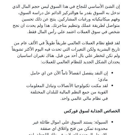
إن الشئ الأساسي للنجاح في هذا السوق ليس حجم المال الذي
تدخل به السوق بقدر ما هوالتركيز الدائم عل دراسة السوق،
وفهم ميكانيكياته ورغبات المشاركين. ينتج عن ذلك تحسين
متواصل لطريقة عملك وتنظيم متاجرتك. هذا ولم يحدث ان نجح
شخص في سوق العملات اعتمد علي رأس المال فقط.
لقد قطع نظام العملات العالمي طريقاً طويلاً في الألف عام من
تاريخ البشرية ولكن التغيرات التي تحدث فيه اليوم الأكثر تشويقاً
ولم تكن لتخطر علي بال أحد من قبل. هناك تغيران اساسيان
يحددان الشكل الجديد للنظام العالمي للعملات:
إن النقد ينفصل انفصالاً تاماًٌ الآن عن اي حامل
مادي؛
لقد مكنت تكنولوجيا الأتصالات وتبادل المعلومات
القوية من جمع النظم المالية للبلدان المختلفة
في نظام مالي عالمي واحد.
الخصائص الجذابة لسوق فوركس
السيولة: يستند السوق علي اموال طائلة غير
محدودة تمكن من فتح واغلاق اي صفقة
بالاسعار المحددة للعملات في تلك اللحظة. لدي