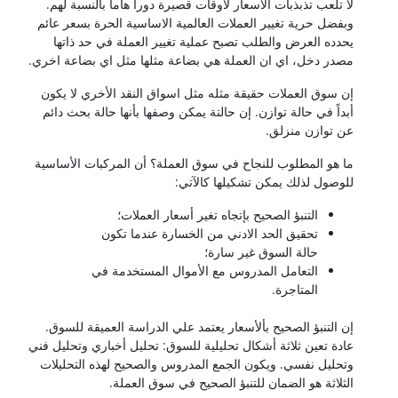
لا تلعب تذبذبات الاسعار لاوقات قصيرة دوراًٌ هاماً بالنسبة لهم.
وبفضل حرية تغيير العملات العالمية الاساسية الحرة بسعر عائم
يحدده العرض والطلب تصبح عملية تغيير العملة في حد ذاتها
مصدر دخل، اي ان العملة هي بضاعة مثلها مثل اي بضاعة اخري.
إن سوق العملات حقيقة مثله مثل اسواق النقد الأخري لا يكون
أبداً في حالة توازن. إن حالتة يمكن وصفها بأنها حالة بحث دائم
عن توازن منزلق.
ما هو المطلوب للنجاح في سوق العملة؟ أن المركبات الأساسية
للوصول لذلك يمكن تشكيلها كالآتي:
التنبؤ الصحيح بإتجاه تغير أسعار العملات؛
تحقيق الحد الادني من الخسارة عندما تكون
حالة السوق غير سارة؛
التعامل المدروس مع الأموال المستخدمة في
المتاجرة.
إن التنبؤ الصحيح بألأسعار يعتمد علي الدراسة العميقة للسوق.
عادة تعين ثلاثة أشكال تحليلية للسوق: تحليل أخباري وتحليل فني
وتحليل نفسي. ويكون الجمع المدروس والصحيح لهذه التحليلات
الثلاثة هو الضمان للتنبؤ الصحيح في سوق العملة.