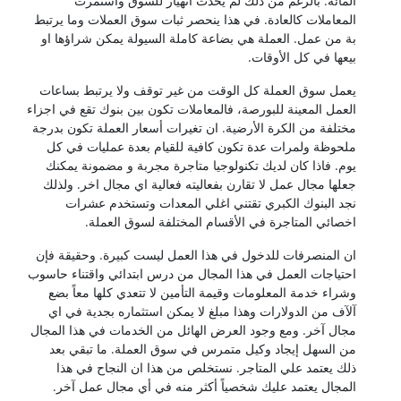
المائة. بالرغم من ذلك لم يحدث انهيار للسوق واستمرت
المعاملات كالعادة. في هذا ينحصر ثبات سوق العملات وما يرتبط
بة من عمل. العملة هي بضاعة كاملة السيولة يمكن شراؤها او
بيعها في كل الأوقات.
يعمل سوق العملة كل الوقت من غير توقف ولا يرتبط بساعات
العمل المعينة للبورصة، فالمعاملات تكون بين بنوك تقع في اجزاء
مختلفة من الكرة الأرضية. ان تغيرات أسعار العملة تكون بدرجة
ملحوظة ولمرات عدة تكون كافية للقيام بعدة عمليات في كل
يوم. فاذا كان لديك تكنولوجيا متاجرة مجربة و مضمونة يمكنك
جعلها مجال عمل لا تقارن بفعاليته فعالية اي مجال اخر. ولذلك
نجد البنوك الكبري تقتني اغلي المعدات وتستخدم عشرات
اخصائي المتاجرة في الأقسام المختلفة لسوق العملة.
ان المنصرفات للدخول في هذا العمل ليست كبيرة. وحقيقة فإن
احتياجات العمل في هذا المجال من درس ابتدائي واقتناء حاسوب
وشراء خدمة المعلومات وقيمة التأمين لا تتعدي كلها معاً بضع
آلآف من الدولارات وهذا مبلغ لا يمكن استثماره بجدية في اي
مجال آخر. ومع وجود العرض الهائل من الخدمات في هذا المجال
من السهل إيجاد وكيل متمرس في سوق العملة. ما تبقي بعد
ذلك يعتمد علي المتاجر. نستخلص من هذا ان النجاح في هذا
المجال يعتمد عليك شخصياً أكثر منه في أي مجال عمل آخر.