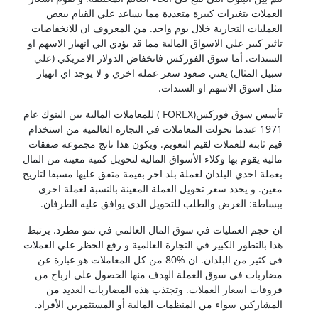
العملات بتغيرات كبيرة متعددة مما يساعد علي القيام ببعض
العمليات التجارية خلال يوم واحد. من المعروف ان للانخفاضات
تاثير كبير علي الاسواق المالية مما قد يؤدي الي انهيار الاسهم او
السندات. أما سوق الفوركس فانخفاض الدولار الامريكي (علي
سبيل المثال) يعني صعود سعر عملة اخري و لا يوجد اي انهيار
مثل اسوق الاسهم او السندات.
تأسس سوق فوركس(FOREX ) للمعاملات المالية بين البنوك عام
1971 عندما تحولت المعاملات في التجارة العالمية من استخدام
قيم ثابتة للعملات لقيم التعويم. ويكون هذا ناتج مجموعة صفقات
مالية يقوم بها وكلاء الأسواق المالية لتحويل كمية معينة من المال
بعملة احدي البلدان لعملة بلد اخر بقيمة متفق عليها مسبقا لتاريخ
معين. و يحدد سعر تحويل العملة المعينة بالنسبة لعملة اخري
ببساطة: العرض والطلب للتحويل الذي يوافق عليه الطرفان.
ان حجم العمليات في سوق المال العالمي في نمو مطرد. يرتبط
هذا بالتطور الكبير في التجارة العالمية و رفع الحظر علي العملات
في كثير من البلدان. ان %80 من كل المعاملات هو عبارة عن
مضاربات في سوق العملة الهدف منها الحصول علي ارباح من
فروقات اسعار العملات. وتجتذب هذه المضاربات العديد من
المشاركين سواء من المنظمات المالية أو المستثمرين الأفراد.