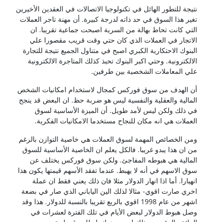
نتيجة للتطور الهائل في تكنولوجيا الاتصالات في العقدين الأخيرين
تغير هذا السوق في حد ذاته لدرجة كبيرة. أن مهنة تاجر العملات
التي كانت تحاط بهالة من السرية اصبحت جماعية تقريبا. ان
الاتجار في العملات الذي كان حتي وقت قريب مقصورا علي
البنوك الاحتكارية الكبري اصبح في متناول الجميع نتيجة للتجارة
الالكترونية. وحتي اكبر البنوك تحبذ كذلك المتاجرة الالكترونية
علي المعاملات الشخصية بين طرفين.
أن الهدف من سوق فوركس كمجال لاستخدام امكانيات الشخص
المالية والعقلية والنفسية ليس هو ضربة حظ. ان البعض قد ينجح
في ذلك ولكن ليس لأمد طويل. أن الميزة الأساسية لسوق
العملات هي انه مكان للنجاح مستخدما الامكانيات الفكرية.
ومن الخصائص المهمة لسوق العملات هي خاصية التوازن بالرغم
من ان هذا يبدو غريبا. فالكل يعلم ان الخاصية الأساسية للسوق
المالية هي هبوطه المفاجئ. ولكن سوق فوركس يختلف عن
سوق الاسهم في أنه لا يهبط. عندما تفقد الأسهم قيمتها يكون هذا
انهيارا. أما اذا انهار الدولار مثلا فان ذلك يعني فقط ان عملة
اخري صارت اقوي- مثالا لذلك الين الياباني الذي صار في بضعة
اشهر من عام 1998 اقوي بالربع تقريبا بالنسبة للدولار. هذا وقد
وصل هبوط الدولار لبعض الأيام في تلك الفترة لعشرات في