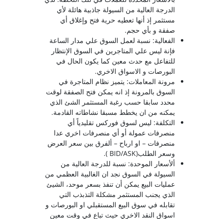
الدرجة العالية من السيولة جاذبية هائلة لأي
مستثمر إذ أنها تعطيه حرية فتح وإغلاق أي
صفقة و بأي حجم.
الفعالية: نسبة لعمل السوق علي مدار الساعة
فإنة ليس علي المتاجرين في السوق الإنتظار
للتفاعل مع حدث معين كما يكون الحال في
البورصات و الاسواق الاخري.
مرونة المعاملات: يتميز نظام المتاجرة في
السوق بالمرونة إذ انه يمكن فتح الصفقة لوقت
محدد سابقا حسب رغبة المستثمر الشئ الذي
يمكنه من ان يخطط مسبقا نشاطاته القادمة.
التكلفة: ليس لسوق فوركس تقليدياً أي
منصرفات عمولة أو أي منصرفات اخري عدا
منصرفات – او ارباح – ألفرق بين سعر العرض
وسعر الطلب(BID/ASK ).
ألأسعار الموحدة: نسبة للدرجة العالية من
السيولة في السوق نجد ان الغالبية العظمي من
عمليات البيع يمكن أن تنفذ بسعر موحد، الشيئ
الذي يجنب المستثمر مشكلة التذبذب التي
تقابله في سوق البيع المستقبلي او البورصات و
اسواق النقد الاخري حيث تباع في وقت معين