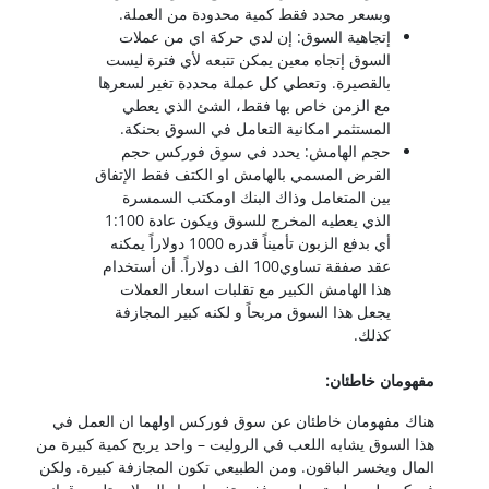
وبسعر محدد فقط كمية محدودة من العملة.
إتجاهية السوق: إن لدي حركة اي من عملات
السوق إتجاه معين يمكن تتبعه لأي فترة ليست
بالقصيرة. وتعطي كل عملة محددة تغير لسعرها
مع الزمن خاص بها فقط، الشئ الذي يعطي
المستثمر امكانية التعامل في السوق بحنكة.
حجم الهامش: يحدد في سوق فوركس حجم
القرض المسمي بالهامش او الكتف فقط الإتفاق
بين المتعامل وذاك البنك اومكتب السمسرة
الذي يعطيه المخرج للسوق ويكون عادة 1:100
أي بدفع الزبون تأميناً قدره 1000 دولاراً يمكنه
عقد صفقة تساوي100 الف دولاراً. أن أستخدام
هذا الهامش الكبير مع تقلبات اسعار العملات
يجعل هذا السوق مربحاً و لكنه كبير المجازفة
كذلك.
مفهومان خاطئان:
هناك مفهومان خاطئان عن سوق فوركس اولهما ان العمل في
هذا السوق يشابه اللعب في الروليت – واحد يربح كمية كبيرة من
المال ويخسر الباقون. ومن الطبيعي تكون المجازفة كبيرة. ولكن