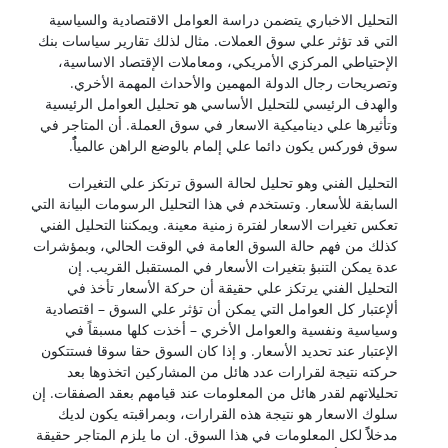
التحليل الاخباري يتضمن دراسة العوامل الاقتصادية والسياسية
التي قد تؤثر علي سوق العملات. مثال لذلك تقارير سياسات بنك
الإحتياطي المركزي الأمريكي، ومعاملات الإقتصاد الاساسية،
وتصريحات رجال الدولة المهمين والأحداث المهمة الأخري.
والهدف الرئيسي للتحليل الأساسي هو تحليل العوامل الرئيسية
وتأثيرها علي ديناميكية الاسعار في سوق العملة. أن المتاجر في
سوق فوركس يكون دائما علي إلمام بالوضع الراهن عالمياًٌ.
التحليل الفني وهو تحليل لحالة السوق ترتكز علي التغيرات
السابقة للأسعار. وتستخدم في هذا التحليل الرسومات البيانة التي
تعكس تغيرات الاسعار لفترة زمنية معينة. ويمكننا التحليل الفني
كذلك من فهم حالة السوق العامة في الوقت الحالي، وبمؤشرات
عدة يمكن التنبؤ بتغيرات الأسعار في المستقبل القريب. إن
التحليل الفني يرتكز علي حقيقة أن حركة الأسعار تأخذ في
ألإعتبار كل العوامل التي يمكن أن تؤثر علي السوق – اقتصادية
وسياسية ونفسية والعوامل الأخري – أخذت كلها مسبقاً في
الإعتبار عند تحديد الأسعار. و إذا كان السوق حقا سوقا فستتكون
حركته نتيجة لقرارات عدد هائل من المشاركين اتخذوها بعد
تحليلاتهم لقدر هائل من المعلومات عند قيامهم بعقد الصفقات. إن
سلوك الاسعار هو نتيجة هذه القرارات، وبمراقبته يكون لديك
مدخلاًً لكل المعلومات في هذا السوق. ان ما يلزم المتاجر حقيقة