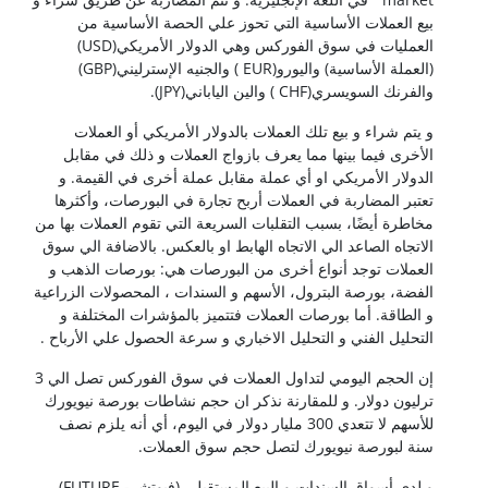
بيع العملات الأساسية التي تحوز علي الحصة الأساسية من
العمليات في سوق الفوركس وهي الدولار الأمريكي(USD)
(العملة الأساسية) واليورو(EUR ) والجنيه الإسترليني(GBP)
والفرنك السويسري(CHF ) والين الياباني(JPY).
و يتم شراء و بيع تلك العملات بالدولار الأمريكي أو العملات
الأخرى فيما بينها مما يعرف بازواج العملات و ذلك في مقابل
الدولار الأمريكي او أي عملة مقابل عملة أخرى في القيمة. و
تعتبر المضاربة في العملات أربح تجارة في البورصات، وأكثرها
مخاطرة أيضًا، بسبب التقلبات السريعة التي تقوم العملات بها من
الاتجاه الصاعد الي الاتجاه الهابط او بالعكس. بالاضافة الي سوق
العملات توجد أنواع أخرى من البورصات هي: بورصات الذهب و
الفضة، بورصة البترول، الأسهم و السندات ، المحصولات الزراعية
و الطاقة. أما بورصات العملات فتتميز بالمؤشرات المختلفة و
التحليل الفني و التحليل الاخباري و سرعة الحصول علي الأرباح .
إن الحجم اليومي لتداول العملات في سوق الفوركس تصل الي 3
ترليون دولار. و للمقارنة نذكر ان حجم نشاطات بورصة نيويورك
للأسهم لا تتعدي 300 مليار دولار في اليوم، أي أنه يلزم نصف
سنة لبورصة نيويورك لتصل حجم سوق العملات.
و لدي أسواق السندات و البيع المستقبلي (فيوتشر- FUTURE)